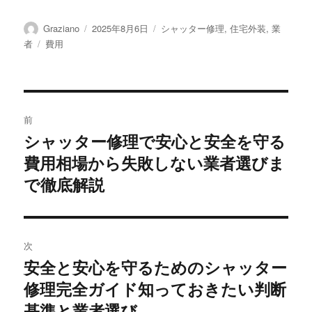
投
投
カ
Graziano
2025年8月6日
シャッター修理
,
住宅外装
,
業
稿
稿
テ
タ
者
費用
者
日:
ゴ
グ
リ
ー
投
前
稿
シャッター修理で安心と安全を守る
前
費用相場から失敗しない業者選びま
の
ナ
投
で徹底解説
ビ
稿:
ゲ
次
ー
安全と安心を守るためのシャッター
次
シ
修理完全ガイド知っておきたい判断
の
投
基準と業者選び
ョ