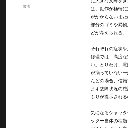
に大きな支障をき
ゴ
タ
業者
は、動作が極端に
リ
グ
ー
がかからないまた
部分のゴミや異物
どが考えられる。
それぞれの症状や
修理では、高度な
い。とりわけ、電
が揃っていない一
んどの場合、信頼
まず故障状況の確
もりが提示される
気になるシャッタ
ッター自体の種類