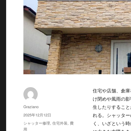
住宅や店舗、倉庫
け閉めや風雨の影
投
Graziano
生したりすること
稿
投
2025年12月12日
れる。シャッター
者
稿
カ
シャッター修理
,
住宅外装
,
費
く、いざという時
日:
テ
用