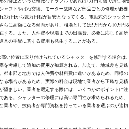
形の修正といった軽微なトラブルであれば1万円前後で済む場
シャフトやばね交換、モーター故障など部品ごとの修理が必要
れ2万円から数万円程が目安となってくる。電動式のシャッタ
さらに高額になる傾向があり、相場としては5万円から10万円
在する。また、人件費や現場までの出張費、必要に応じて高所
道具の手配に関する費用も発生することがある。
の高い位置に取り付けられているシャッターを修理する場合は
率を考慮して追加の費用が加算される。加えて、地域差も見逃
。都市部と地方では人件費や材料費に違いがあるため、同様の
なる場合があるため、実際の料金は現地で業者から正確な見積
が望ましい。業者を選定する際には、いくつかのポイントに注
である。シャッターの修理には高い専門性が求められるため、
な業者や、技術者が専門資格を持っている業者を選ぶのが適切