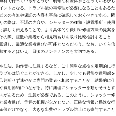
無料で行っているかどうか、明確な料金体系となっているかも
イントとなる。トラブル後の再修理が必要になることもあるた
ビスの有無や保証の内容も事前に確認しておくべきである。問
りの際は、不調の内容や、シャッターの種類・設置場所・使用
け詳しく伝えることで、より具体的な費用や修理方法の提案を
その際、複数の業者から相見積もりを取り比較検討すること
回避し、最適な業者選びが可能となるだろう。なお、いくら信
頼するとはいえ、日頃のメンテナンスも大切である。
や注油、動作音に注意するなど、ごく簡単な点検を定期的に行
ラブルは防ぐことができる。しかし、少しでも異常や違和感を
己判断せず速やかに専門の業者へ相談することが、結果的に仕
や費用節約につながる。特に無理にシャッターを動かそうとす
スがあるため、注意が必要である。このように、シャッター修
と業者選び、予算の把握が欠かせない。正確な情報と迅速な行
確保だけでなく、大きな出費やトラブル防止にも寄与すること